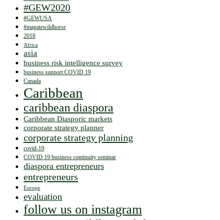
#GEW2020
#GEWUSA
#magatewildhorse
2018
Africa
asia
business risk intelligence survey
business support COVID 19
Canada
Caribbean
caribbean diaspora
Caribbean Diasporic markets
corporate strategy planner
corporate strategy planning
covid-19
COVID 19 business continuity seminar
diaspora entrepreneurs
entrepreneurs
Europe
evaluation
follow us on instagram