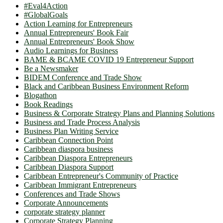
#Eval4Action
#GlobalGoals
Action Learning for Entrepreneurs
Annual Entrepreneurs' Book Fair
Annual Entrepreneurs' Book Show
Audio Learnings for Business
BAME & BCAME COVID 19 Entrepreneur Support
Be a Newsmaker
BIDEM Conference and Trade Show
Black and Caribbean Business Environment Reform
Blogathon
Book Readings
Business & Corporate Strategy Plans and Planning Solutions
Business and Trade Process Analysis
Business Plan Writing Service
Caribbean Connection Point
Caribbean diaspora business
Caribbean Diaspora Entrepreneurs
Caribbean Diaspora Support
Caribbean Entrepreneur's Community of Practice
Caribbean Immigrant Entrepreneurs
Conferences and Trade Shows
Corporate Announcements
corporate strategy planner
Corporate Strategy Planning