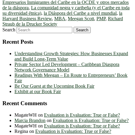
Empresarios Inmigrantes del Caribe en la OCDE y otros mercados
de la diáspora
,
La comunidad negra y caribeña (y el Caribe en toda
su diversidad étnica)
,
la Diáspora del Caribe a nivel mundial
,
la
Harvard Business Review
,
MBA
,
Meegan Scott
,
PMP
,
Richard
Straub de la Drucker Society
Search
Recent Posts
Understanding Growth Strategies: How Businesses Expand
and Build Long-Term Value
Private Sector Led Development – Caribbean Diaspora
Network Governance Model
Readings With Meegan – En Route to Entrepreneurs’ Book
Fair
Be Our Guest at the Upcoming Book Fair
Exhibit at our Book Fair
Recent Comments
MagateWH
on
Evaluation is Evaluation: True or False?
Marcia Brandon
on
Evaluation is Evaluation: True or False?
MagateWH
on
Evaluation is Evaluation: True or False?
Regina
on
Evaluation is Evaluation: True or False?