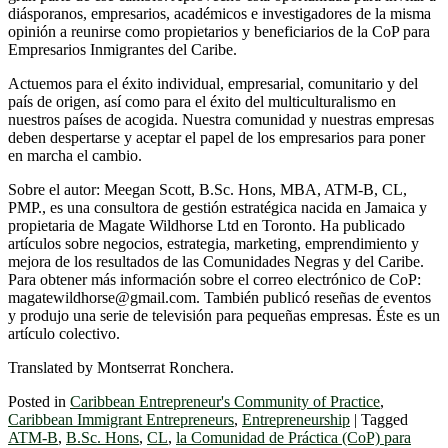
diásporanos, empresarios, académicos e investigadores de la misma
opinión a reunirse como propietarios y beneficiarios de la CoP para
Empresarios Inmigrantes del Caribe.
Actuemos para el éxito individual, empresarial, comunitario y del
país de origen, así como para el éxito del multiculturalismo en
nuestros países de acogida. Nuestra comunidad y nuestras empresas
deben despertarse y aceptar el papel de los empresarios para poner
en marcha el cambio.
Sobre el autor: Meegan Scott, B.Sc. Hons, MBA, ATM-B, CL,
PMP., es una consultora de gestión estratégica nacida en Jamaica y
propietaria de Magate Wildhorse Ltd en Toronto. Ha publicado
artículos sobre negocios, estrategia, marketing, emprendimiento y
mejora de los resultados de las Comunidades Negras y del Caribe.
Para obtener más información sobre el correo electrónico de CoP:
magatewildhorse@gmail.com. También publicó reseñas de eventos
y produjo una serie de televisión para pequeñas empresas. Éste es un
artículo colectivo.
Translated by Montserrat Ronchera.
Posted in
Caribbean Entrepreneur's Community of Practice
,
Caribbean Immigrant Entrepreneurs
,
Entrepreneurship
|
Tagged
ATM-B
,
B.Sc. Hons
,
CL
,
la Comunidad de Práctica (CoP) para