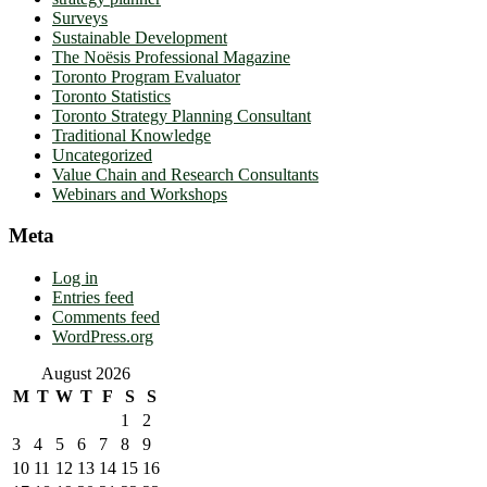
Surveys
Sustainable Development
The Noësis Professional Magazine
Toronto Program Evaluator
Toronto Statistics
Toronto Strategy Planning Consultant
Traditional Knowledge
Uncategorized
Value Chain and Research Consultants
Webinars and Workshops
Meta
Log in
Entries feed
Comments feed
WordPress.org
August 2026
M
T
W
T
F
S
S
1
2
3
4
5
6
7
8
9
10
11
12
13
14
15
16