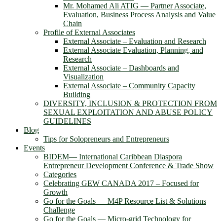
Mr. Mohamed Ali ATIG ― Partner Associate,
Evaluation, Business Process Analysis and Value
Chain
Profile of External Associates
External Associate – Evaluation and Research
External Associate Evaluation, Planning, and
Research
External Associate – Dashboards and
Visualization
External Associate – Community Capacity
Building
DIVERSITY, INCLUSION & PROTECTION FROM
SEXUAL EXPLOITATION AND ABUSE POLICY
GUIDELINES
Blog
Tips for Solopreneurs and Entrepreneurs
Events
BIDEM― International Caribbean Diaspora
Entrepreneur Development Conference & Trade Show
Categories
Celebrating GEW CANADA 2017 – Focused for
Growth
Go for the Goals — M4P Resource List & Solutions
Challenge
Go for the Goals — Micro-grid Technology for