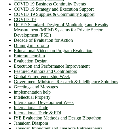
COVID 19 Business Continuity Events
COVID 19 Strategy and Execution Support
COVID-19 Supplies & Community Support
COVID_19
DCED Standard. Design of Monitoring and Results
Measurement (MRM) Systems for Private Sector
Development (PSD)
Decade of Evaluation for Action
Dinning in Toronto
Educational Videos on Program Evaluation
Entrepreneurship
Evaluation Design
Execution and Performance Improvement
Featured Authors and Contributors
Global Entrepreneurship Week
Government Minister's Research & Intelligence Solutions
Greetings and Messages
implementation help
Intellectual Property
International Development Week
International Trade
International Trade & FDI
IYE Evaluation Methods and Design Blogathon
Jamaican Diaspora
Jamaican Immigrant and Diaspora Entrepreneurs