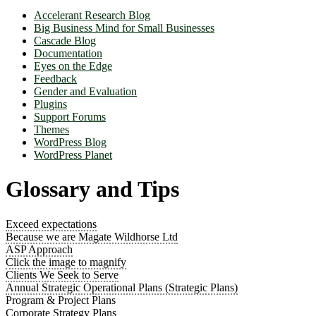
Accelerant Research Blog
Big Business Mind for Small Businesses
Cascade Blog
Documentation
Eyes on the Edge
Feedback
Gender and Evaluation
Plugins
Support Forums
Themes
WordPress Blog
WordPress Planet
Glossary and Tips
Exceed expectations
Because we are Magate Wildhorse Ltd
ASP Approach
Click the image to magnify
Clients We Seek to Serve
Annual Strategic Operational Plans (Strategic Plans)
Program & Project Plans
Corporate Strategy Plans