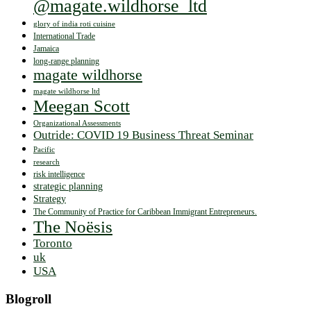
@magate.wildhorse_ltd
glory of india roti cuisine
International Trade
Jamaica
long-range planning
magate wildhorse
magate wildhorse ltd
Meegan Scott
Organizational Assessments
Outride: COVID 19 Business Threat Seminar
Pacific
research
risk intelligence
strategic planning
Strategy
The Community of Practice for Caribbean Immigrant Entrepreneurs.
The Noësis
Toronto
uk
USA
Blogroll