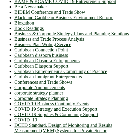
BAME & BCAME COVID 19 Entrepreneur Support
Be a Newsmaker
BIDEM Conference and Trade Show
Black and Caribbean Business Environment Reform
Blogathon
Book Readings
Business & Corporate Strategy Plans and Planning Solutions
Business and Trade Process Analysis
Business Plan Writing Service
Caribbean Connection Point
Caribbean diaspora business
Caribbean Diaspora Entrepreneurs
Caribbean Diaspora Support
Caribbean Entrepreneur's Community of Practice
Caribbean Immigrant Entrepreneurs
Conferences and Trade Shows
Corporate Announcements
corporate strategy planner
Corporate Strategy Planning
COVID 19 Business Continuity Events
COVID 19 Strategy and Execution Support
COVID-19 Supplies & Community Support
COVID_19
DCED Standard. Design of Monitoring and Results
Measurement (MRM) Systems for Private Sector